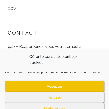
CGV
CONTACT
qab « Réappropriez-vous votre temps! »
Gérer le consentement aux
9 Rue de l’Archerie, 60680 Jonquières
cookies
06 51 24 77 65
Nous utilisons des cookies pour optimiser notre site web et notre service.
Accepter
Refuser
MENTIONS LEGALES
Fièrement propulsé par
WordPress
Préférences