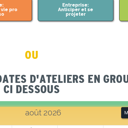
e:
Entreprise:
 vie pro
Anticiper et se
so
projeter
OU
DATES D'ATELIERS EN GRO
CI DESSOUS
août 2026
M