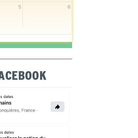
5
6
FACEBOOK