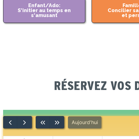
Enfant/Ado:
Famill
S'initier au temps en
Concilier sa
s'amusant
et per
RÉSERVEZ VOS 
Aujourd'hui