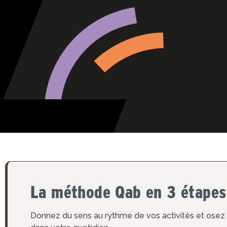
La méthode Qab en 3 étapes
Donnez du sens au rythme de vos activités et osez 