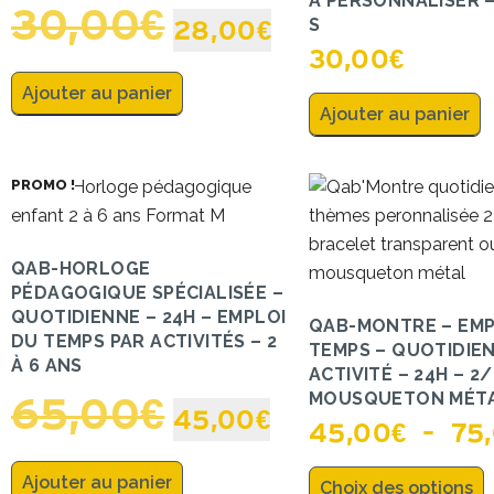
À PERSONNALISER 
30,00
€
S
28,00
€
30,00
€
Ajouter au panier
Ajouter au panier
PROMO !
QAB-HORLOGE
PÉDAGOGIQUE SPÉCIALISÉE –
QUOTIDIENNE – 24H – EMPLOI
QAB-MONTRE – EMP
DU TEMPS PAR ACTIVITÉS – 2
TEMPS – QUOTIDIEN
À 6 ANS
ACTIVITÉ – 24H – 2
MOUSQUETON MÉT
65,00
€
45,00
€
45,00
€
–
75
Ajouter au panier
Choix des options