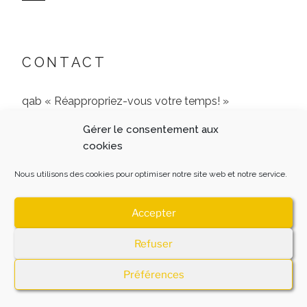
CONTACT
qab « Réappropriez-vous votre temps! »
Gérer le consentement aux
9 Rue de l’Archerie, 60680 Jonquières
cookies
06 51 24 77 65
Nous utilisons des cookies pour optimiser notre site web et notre service.
Accepter
Refuser
MENTIONS LEGALES
Fièrement propulsé par
WordPress
Préférences