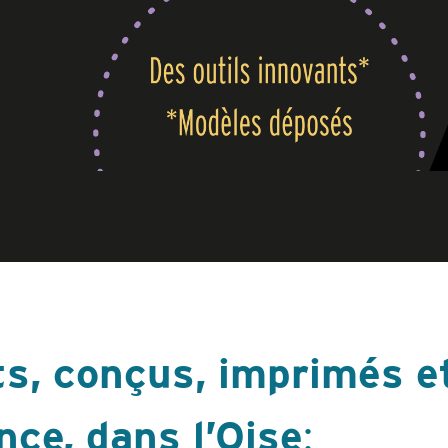
ts, conçus, imprimés 
nce, dans l’Oise
: