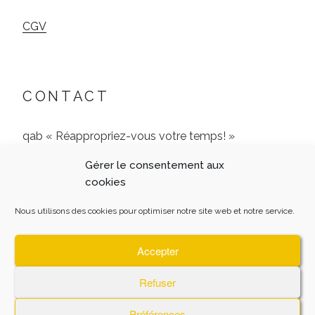
CGV
CONTACT
qab « Réappropriez-vous votre temps! »
Gérer le consentement aux
9 Rue de l’Archerie, 60680 Jonquières
cookies
06 51 24 77 65
Nous utilisons des cookies pour optimiser notre site web et notre service.
Accepter
Refuser
MENTIONS LEGALES
Fièrement propulsé par
Préférences
WordPress