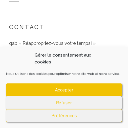
CONTACT
qab « Réappropriez-vous votre temps! »
Gérer le consentement aux
9 Rue de l’Archerie, 60680 Jonquières
cookies
06 51 24 77 65
Nous utilisons des cookies pour optimiser notre site web et notre service.
Accepter
Refuser
MENTIONS LEGALES
Fièrement propulsé par
WordPress
Préférences