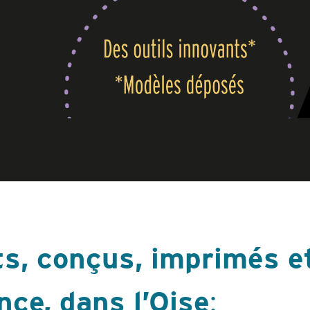
ts, conçus, imprimés 
nce, dans l’Oise
: