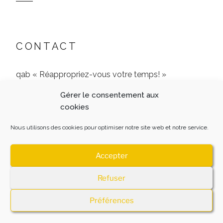
CONTACT
qab « Réappropriez-vous votre temps! »
Gérer le consentement aux
9 Rue de l’Archerie, 60680 Jonquières
cookies
06 51 24 77 65
Nous utilisons des cookies pour optimiser notre site web et notre service.
Accepter
Refuser
MENTIONS LEGALES
Fièrement propulsé par
WordPress
Préférences