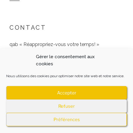
CONTACT
qab « Réappropriez-vous votre temps! »
Gérer le consentement aux
9 Rue de l’Archerie, 60680 Jonquières
cookies
06 51 24 77 65
Nous utilisons des cookies pour optimiser notre site web et notre service.
Accepter
Refuser
MENTIONS LEGALES
Fièrement propulsé par
WordPress
Préférences