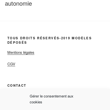
autonomie
TOUS DROITS RÉSERVÉS-2019 MODÈLES
DÉPOSÉS
Mentions légales
CGV
CONTACT
qab « Réappropriez-vous votre temps! »
Gérer le consentement aux
cookies
9 Rue de l’Archerie, 60680 Jonquières