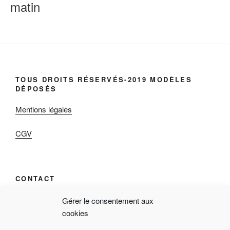
matin
TOUS DROITS RÉSERVÉS-2019 MODÈLES
DÉPOSÉS
Mentions légales
CGV
CONTACT
qab « Réappropriez-vous votre temps! »
Gérer le consentement aux
cookies
9 Rue de l’Archerie, 60680 Jonquières