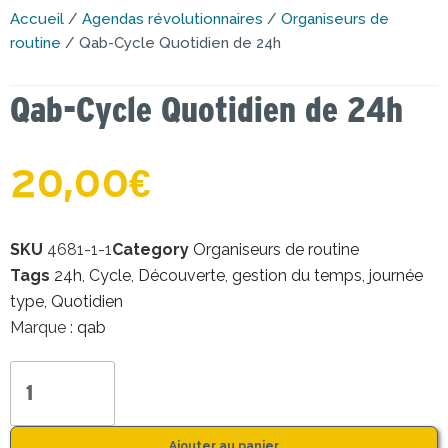
Accueil
/
Agendas révolutionnaires
/
Organiseurs de
routine
/ Qab-Cycle Quotidien de 24h
Qab-Cycle Quotidien de 24h
20,00
€
SKU
4681-1-1
Category
Organiseurs de routine
Tags
24h
,
Cycle
,
Découverte
,
gestion du temps
,
journée
type
,
Quotidien
Marque :
qab
Ajouter au panier