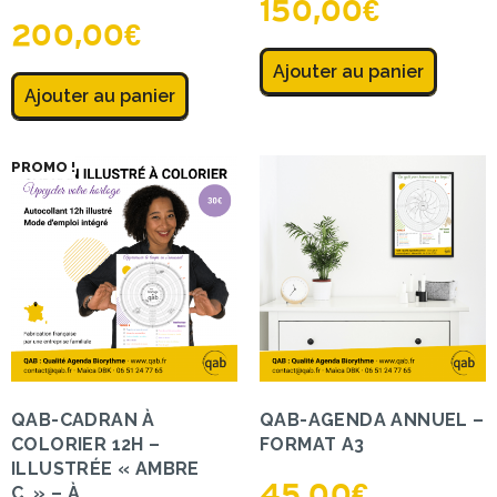
150,00
€
200,00
€
Ajouter au panier
Ajouter au panier
PROMO !
QAB-CADRAN À
QAB-AGENDA ANNUEL –
COLORIER 12H –
FORMAT A3
ILLUSTRÉE « AMBRE
45,00
€
C. » – À