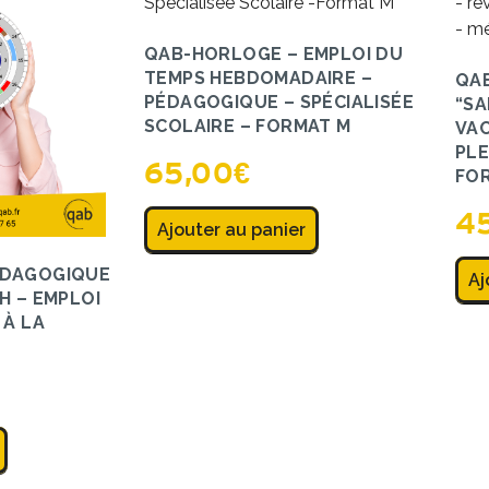
QAB-HORLOGE – EMPLOI DU
TEMPS HEBDOMADAIRE –
QA
PÉDAGOGIQUE – SPÉCIALISÉE
“SA
SCOLAIRE – FORMAT M
VAC
PLE
65,00
€
FO
4
Ajouter au panier
ÉDAGOGIQUE
Aj
H – EMPLOI
 À LA