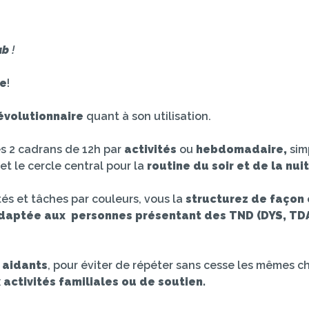
ab
!
re
!
évolutionnaire
quant à son utilisation.
es 2 cadrans de 12h par
activités
ou
hebdomadaire,
simp
et le cercle central pour la
routine du soir et de la nuit
tés et tâches par couleurs, vous la
structurez de façon 
daptée aux personnes présentant des TND (DYS, TDA
s aidants
, pour éviter de répéter sans cesse les mêmes ch
x
activités familiales ou de soutien.